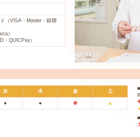
（VISA・Master・銀聯
ica）
D・QUICPay）
水
木
金
土
8
●
●
◆
▲