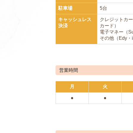
駐車場
5台
キャッシュレス
クレジットカード
決済
カード）
電子マネー（Su
その他（Edy・i
営業時間
月
火
●
●